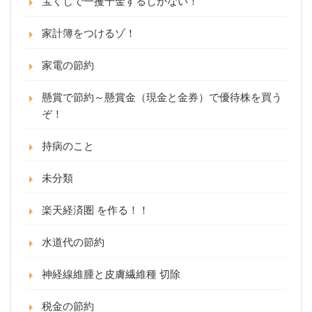
宝くじで一攫千金するしかない！
家計簿をつけるゾ！
家電の節約
懸賞で節約～懸賞金（現金と金券）で優待株を買う
ぞ！
持病のこと
未分類
楽天経済圏 を作る！！
水道代の節約
神経線維腫と皮膚繊維種 切除
税金の節約