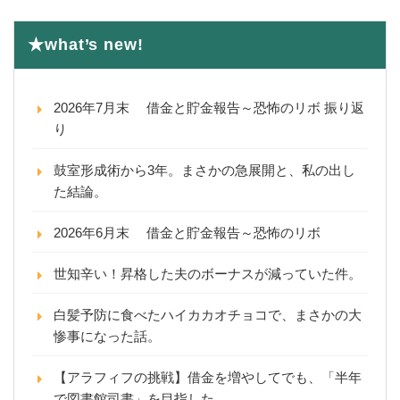
★what’s new!
2026年7月末 借金と貯金報告～恐怖のリボ 振り返
り
鼓室形成術から3年。まさかの急展開と、私の出し
た結論。
2026年6月末 借金と貯金報告～恐怖のリボ
世知辛い！昇格した夫のボーナスが減っていた件。
白髪予防に食べたハイカカオチョコで、まさかの大
惨事になった話。
【アラフィフの挑戦】借金を増やしてでも、「半年
で図書館司書」を目指した