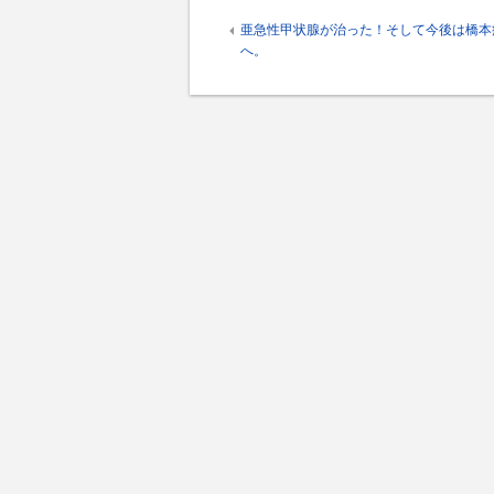
亜急性甲状腺が治った！そして今後は橋本
へ。