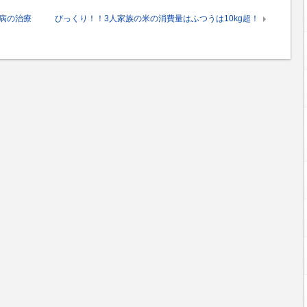
病の治療
びっくり！！3人家族の米の消費量はふつうは10kg超！