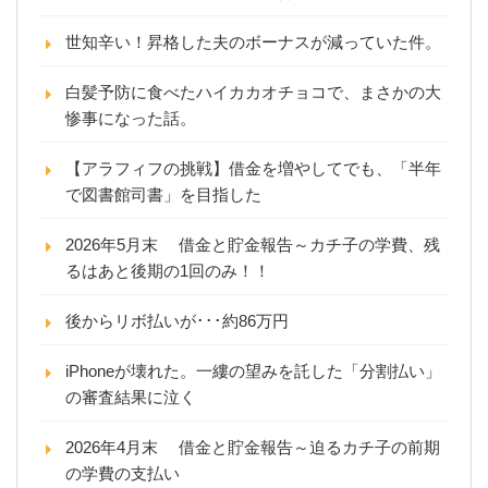
世知辛い！昇格した夫のボーナスが減っていた件。
白髪予防に食べたハイカカオチョコで、まさかの大
惨事になった話。
【アラフィフの挑戦】借金を増やしてでも、「半年
で図書館司書」を目指した
2026年5月末 借金と貯金報告～カチ子の学費、残
るはあと後期の1回のみ！！
後からリボ払いが･･･約86万円
iPhoneが壊れた。一縷の望みを託した「分割払い」
の審査結果に泣く
2026年4月末 借金と貯金報告～迫るカチ子の前期
の学費の支払い