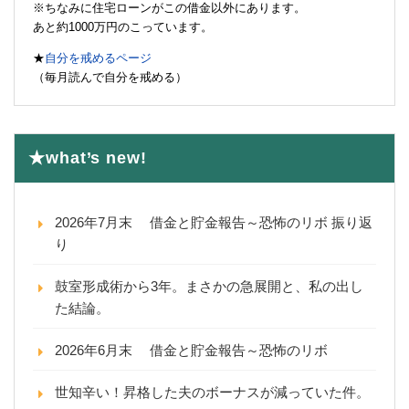
※ちなみに住宅ローンがこの借金以外にあります。
あと約1000万円のこっています。
★
自分を戒めるページ
（毎月読んで自分を戒める）
★what’s new!
2026年7月末 借金と貯金報告～恐怖のリボ 振り返
り
鼓室形成術から3年。まさかの急展開と、私の出し
た結論。
2026年6月末 借金と貯金報告～恐怖のリボ
世知辛い！昇格した夫のボーナスが減っていた件。