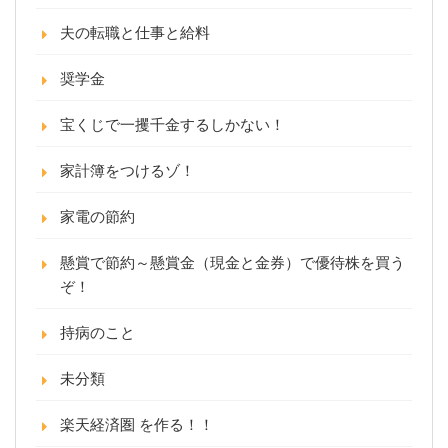
夫の転職と仕事と給料
奨学金
宝くじで一攫千金するしかない！
家計簿をつけるゾ！
家電の節約
懸賞で節約～懸賞金（現金と金券）で優待株を買う
ぞ！
持病のこと
未分類
楽天経済圏 を作る！！