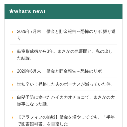
★what’s new!
2026年7月末 借金と貯金報告～恐怖のリボ 振り返
り
鼓室形成術から3年。まさかの急展開と、私の出し
た結論。
2026年6月末 借金と貯金報告～恐怖のリボ
世知辛い！昇格した夫のボーナスが減っていた件。
白髪予防に食べたハイカカオチョコで、まさかの大
惨事になった話。
【アラフィフの挑戦】借金を増やしてでも、「半年
で図書館司書」を目指した