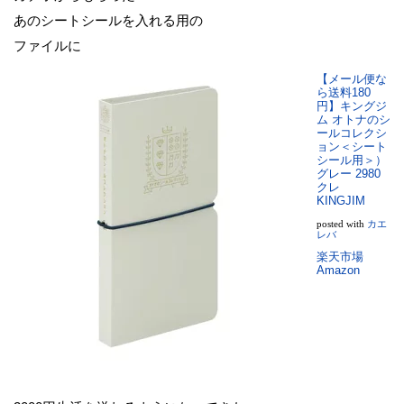
あのシートシールを入れる用の
ファイルに
【メール便な
ら送料180
円】キングジ
ム オトナのシ
ールコレクシ
ョン＜シート
シール用＞）
グレー 2980
クレ
KINGJIM
posted with
カエ
レバ
楽天市場
Amazon