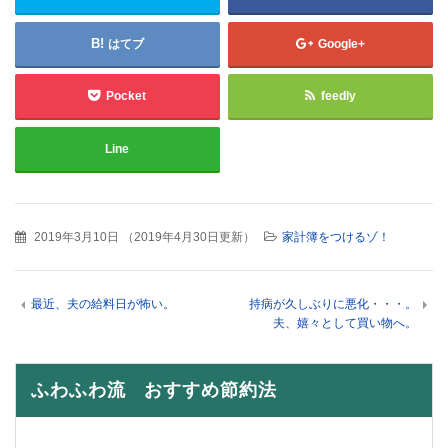
はてブ
Google+
Pocket
feedly
Line
2019年3月10日
（
2019年4月30日更新
）
家計簿をつけるゾ！
最近、夫の給料日が怖い。
持病が久しぶりに悪化・・・。
夫、嬉々として買い物へ。
ふわふわ流 おすすめ節約法