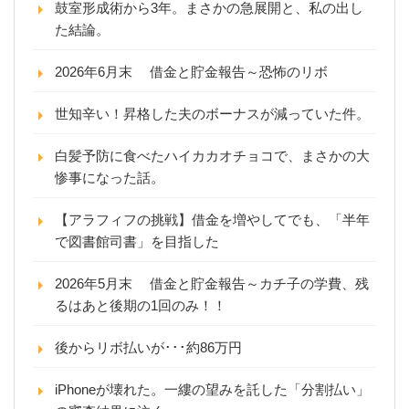
鼓室形成術から3年。まさかの急展開と、私の出し
た結論。
2026年6月末 借金と貯金報告～恐怖のリボ
世知辛い！昇格した夫のボーナスが減っていた件。
白髪予防に食べたハイカカオチョコで、まさかの大
惨事になった話。
【アラフィフの挑戦】借金を増やしてでも、「半年
で図書館司書」を目指した
2026年5月末 借金と貯金報告～カチ子の学費、残
るはあと後期の1回のみ！！
後からリボ払いが･･･約86万円
iPhoneが壊れた。一縷の望みを託した「分割払い」