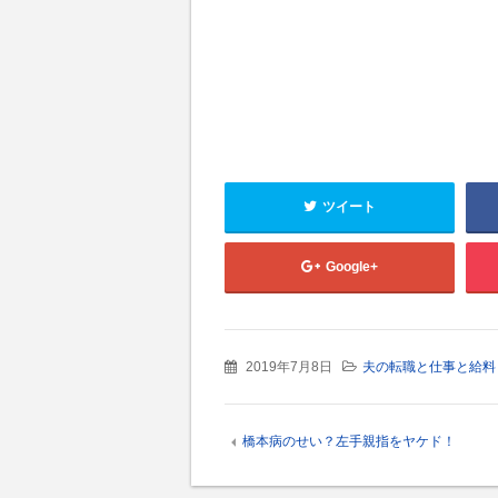
ツイート
Google+
2019年7月8日
夫の転職と仕事と給料
橋本病のせい？左手親指をヤケド！