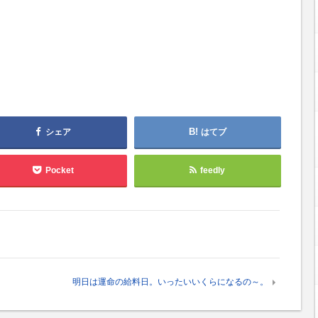
シェア
はてブ
Pocket
feedly
明日は運命の給料日。いったいいくらになるの～。