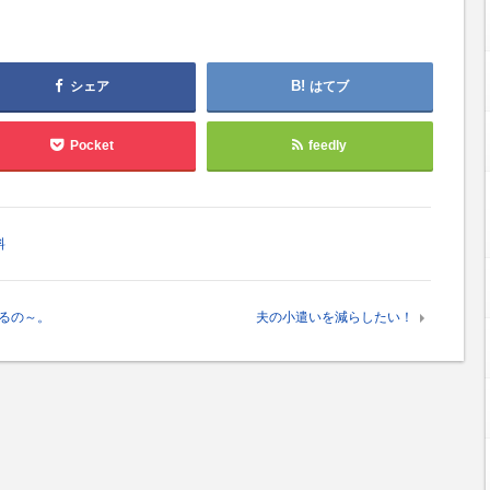
シェア
はてブ
Pocket
feedly
料
るの～。
夫の小遣いを減らしたい！