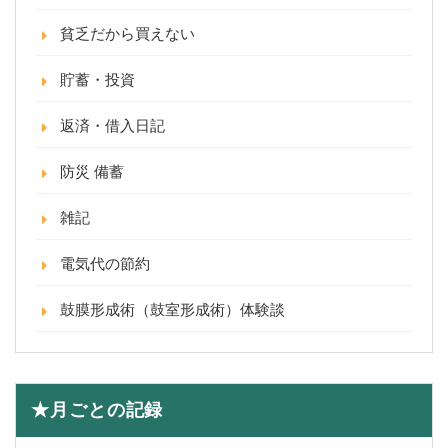
貧乏だから買えない
貯蓄・投資
返済・借入日記
防災 備蓄
雑記
電気代の節約
鼓膜形成術（鼓室形成術）体験談
★月ごとの記録