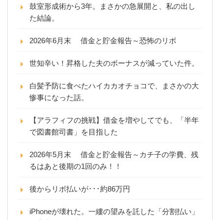
鼓室形成術から3年。まさかの急展開と、私の出し
た結論。
2026年6月末 借金と貯金報告～恐怖のリボ
世知辛い！昇格した夫のボーナスが減っていた件。
白髪予防に食べたハイカカオチョコで、まさかの大
惨事になった話。
【アラフィフの挑戦】借金を増やしてでも、「半年
で図書館司書」を目指した
2026年5月末 借金と貯金報告～カチ子の学費、残
るはあと後期の1回のみ！！
後からリボ払いが･･･約86万円
iPhoneが壊れた。一縷の望みを託した「分割払い」