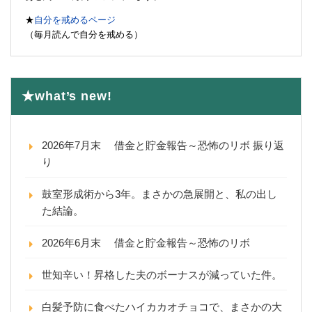
★
自分を戒めるページ
（毎月読んで自分を戒める）
★what’s new!
2026年7月末 借金と貯金報告～恐怖のリボ 振り返
り
鼓室形成術から3年。まさかの急展開と、私の出し
た結論。
2026年6月末 借金と貯金報告～恐怖のリボ
世知辛い！昇格した夫のボーナスが減っていた件。
白髪予防に食べたハイカカオチョコで、まさかの大