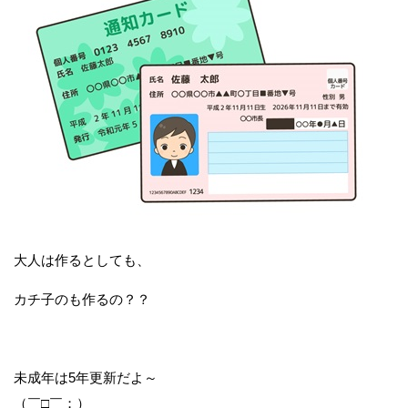
大人は作るとしても、
カチ子のも作るの？？
未成年は5年更新だよ～
（￣□￣；）