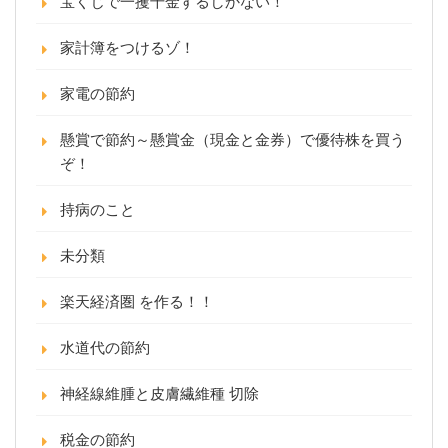
宝くじで一攫千金するしかない！
家計簿をつけるゾ！
家電の節約
懸賞で節約～懸賞金（現金と金券）で優待株を買う
ぞ！
持病のこと
未分類
楽天経済圏 を作る！！
水道代の節約
神経線維腫と皮膚繊維種 切除
税金の節約