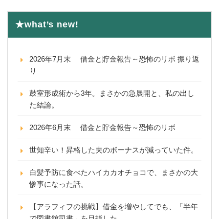
★what’s new!
2026年7月末 借金と貯金報告～恐怖のリボ 振り返
り
鼓室形成術から3年。まさかの急展開と、私の出し
た結論。
2026年6月末 借金と貯金報告～恐怖のリボ
世知辛い！昇格した夫のボーナスが減っていた件。
白髪予防に食べたハイカカオチョコで、まさかの大
惨事になった話。
【アラフィフの挑戦】借金を増やしてでも、「半年
で図書館司書」を目指した