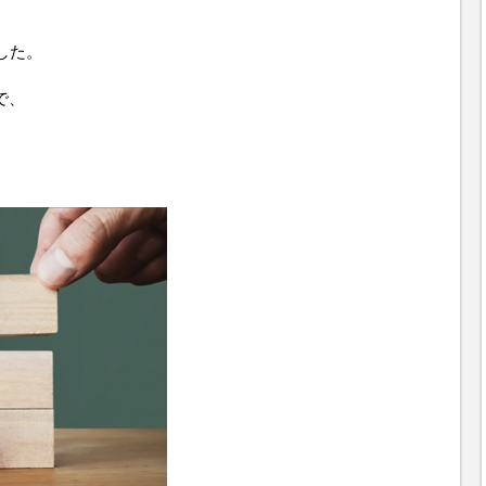
した。
で、