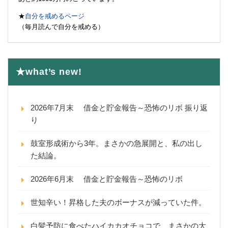
★
自分を戒めるページ
（毎月読んで自分を戒める）
★what’s new!
2026年7月末 借金と貯金報告～恐怖のリボ 振り返
り
鼓室形成術から3年。まさかの急展開と、私の出し
た結論。
2026年6月末 借金と貯金報告～恐怖のリボ
世知辛い！昇格した夫のボーナスが減っていた件。
白髪予防に食べたハイカカオチョコで、まさかの大