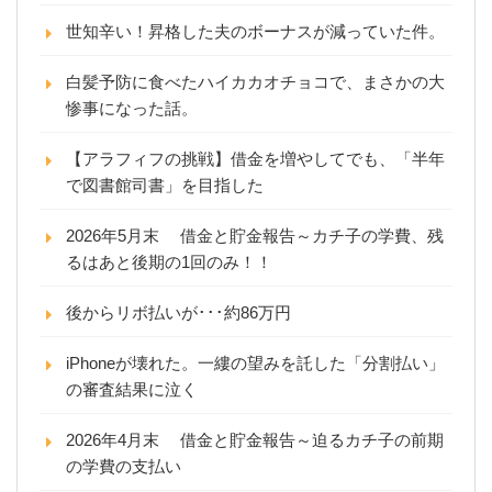
世知辛い！昇格した夫のボーナスが減っていた件。
白髪予防に食べたハイカカオチョコで、まさかの大
惨事になった話。
【アラフィフの挑戦】借金を増やしてでも、「半年
で図書館司書」を目指した
2026年5月末 借金と貯金報告～カチ子の学費、残
るはあと後期の1回のみ！！
後からリボ払いが･･･約86万円
iPhoneが壊れた。一縷の望みを託した「分割払い」
の審査結果に泣く
2026年4月末 借金と貯金報告～迫るカチ子の前期
の学費の支払い