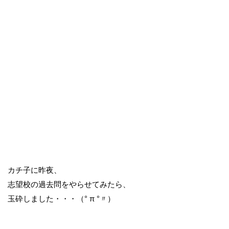
カチ子に昨夜、
志望校の過去問をやらせてみたら、
玉砕しました・・・（° π °〃）