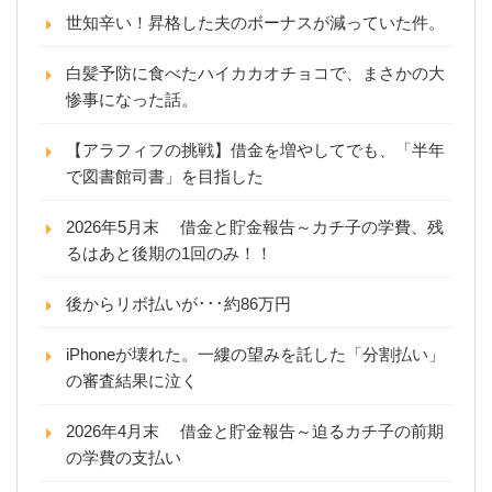
世知辛い！昇格した夫のボーナスが減っていた件。
白髪予防に食べたハイカカオチョコで、まさかの大
惨事になった話。
【アラフィフの挑戦】借金を増やしてでも、「半年
で図書館司書」を目指した
2026年5月末 借金と貯金報告～カチ子の学費、残
るはあと後期の1回のみ！！
後からリボ払いが･･･約86万円
iPhoneが壊れた。一縷の望みを託した「分割払い」
の審査結果に泣く
2026年4月末 借金と貯金報告～迫るカチ子の前期
の学費の支払い