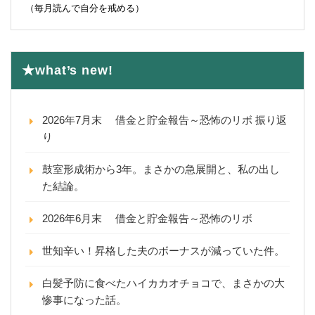
（毎月読んで自分を戒める）
★what’s new!
2026年7月末 借金と貯金報告～恐怖のリボ 振り返
り
鼓室形成術から3年。まさかの急展開と、私の出し
た結論。
2026年6月末 借金と貯金報告～恐怖のリボ
世知辛い！昇格した夫のボーナスが減っていた件。
白髪予防に食べたハイカカオチョコで、まさかの大
惨事になった話。