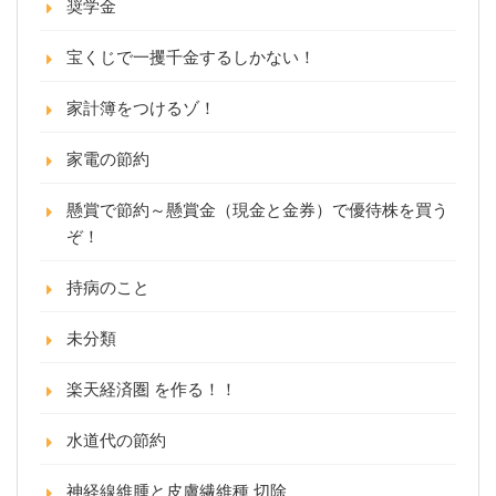
奨学金
宝くじで一攫千金するしかない！
家計簿をつけるゾ！
家電の節約
懸賞で節約～懸賞金（現金と金券）で優待株を買う
ぞ！
持病のこと
未分類
楽天経済圏 を作る！！
水道代の節約
神経線維腫と皮膚繊維種 切除