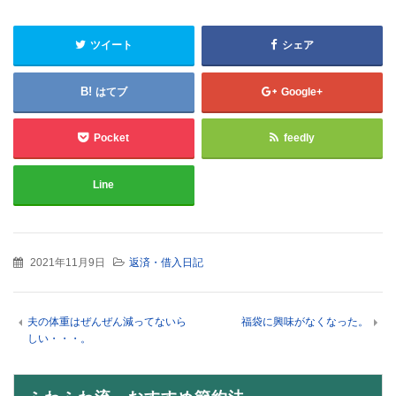
ツイート
シェア
はてブ
Google+
Pocket
feedly
Line
2021年11月9日
返済・借入日記
夫の体重はぜんぜん減ってないら
福袋に興味がなくなった。
しい・・・。