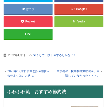
はてブ
Google+
Pocket
feedly
Line
2022年1月1日
宝くじで一攫千金するしかない！
2021年12月末 借金と貯金報告～
東京都の「授業料軽減助成金」申
去年よりはいい感じ。
請していなかった・・・。
ふわふわ流 おすすめ節約法