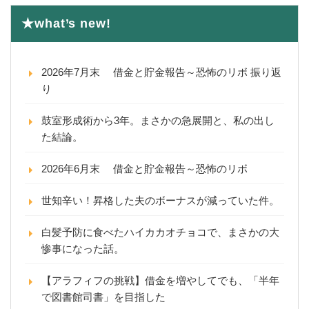
★what’s new!
2026年7月末 借金と貯金報告～恐怖のリボ 振り返
り
鼓室形成術から3年。まさかの急展開と、私の出し
た結論。
2026年6月末 借金と貯金報告～恐怖のリボ
世知辛い！昇格した夫のボーナスが減っていた件。
白髪予防に食べたハイカカオチョコで、まさかの大
惨事になった話。
【アラフィフの挑戦】借金を増やしてでも、「半年
で図書館司書」を目指した