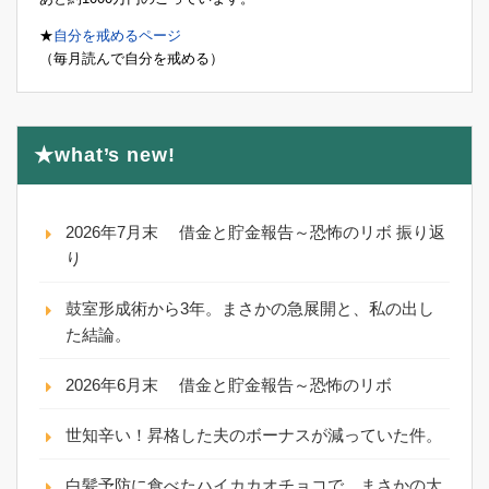
★
自分を戒めるページ
（毎月読んで自分を戒める）
★what’s new!
2026年7月末 借金と貯金報告～恐怖のリボ 振り返
り
鼓室形成術から3年。まさかの急展開と、私の出し
た結論。
2026年6月末 借金と貯金報告～恐怖のリボ
世知辛い！昇格した夫のボーナスが減っていた件。
白髪予防に食べたハイカカオチョコで、まさかの大