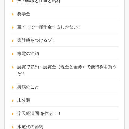
夫の転職と仕事と給料
奨学金
宝くじで一攫千金するしかない！
家計簿をつけるゾ！
家電の節約
懸賞で節約～懸賞金（現金と金券）で優待株を買う
ぞ！
持病のこと
未分類
楽天経済圏 を作る！！
水道代の節約