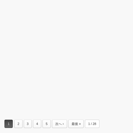
1
2
3
4
5
次へ ›
最後 »
1 / 28