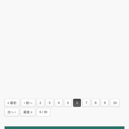
« 最初
‹ 前へ
2
3
4
5
6
7
8
9
10
次へ ›
最後 »
6 / 30