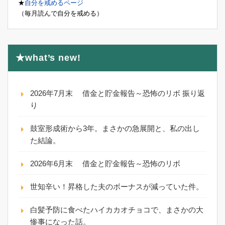
★
自分を戒めるページ
（毎月読んで自分を戒める）
★what’s new!
2026年7月末 借金と貯金報告～恐怖のリボ 振り返
り
鼓室形成術から3年。まさかの急展開と、私の出し
た結論。
2026年6月末 借金と貯金報告～恐怖のリボ
世知辛い！昇格した夫のボーナスが減っていた件。
白髪予防に食べたハイカカオチョコで、まさかの大
惨事になった話。