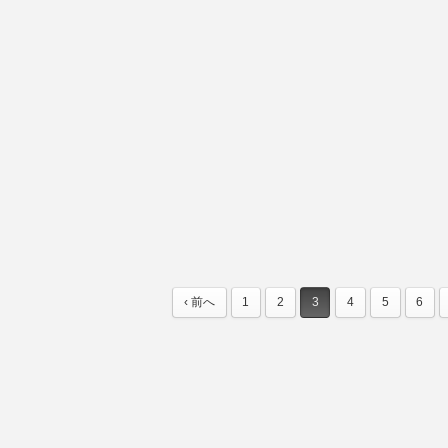
‹ 前へ
1
2
3
4
5
6