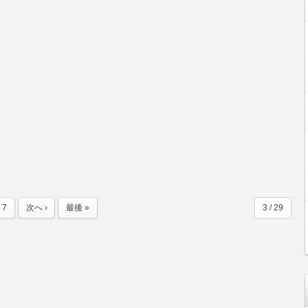
7
次へ ›
最後 »
3 / 29