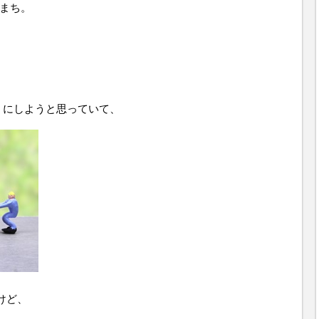
設まち。
A」にしようと思っていて、
けど、