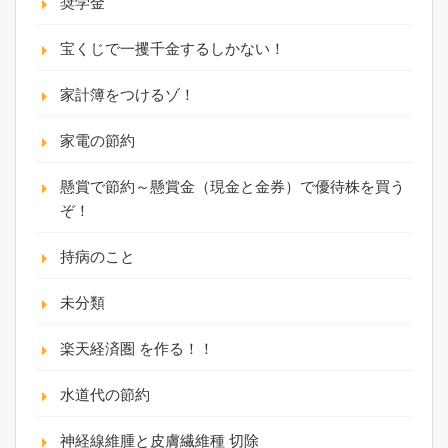
奨学金
宝くじで一攫千金するしかない！
家計簿をつけるゾ！
家電の節約
懸賞で節約～懸賞金（現金と金券）で優待株を買う
ぞ！
持病のこと
未分類
楽天経済圏 を作る！！
水道代の節約
神経線維腫と皮膚繊維種 切除