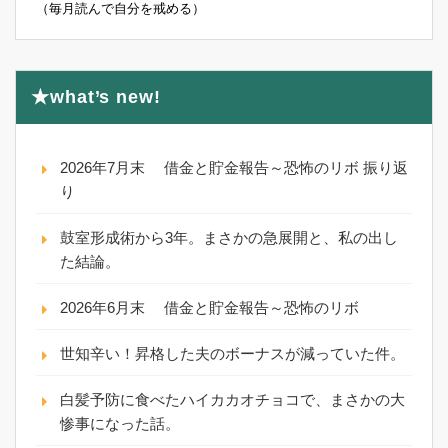
（毎月読んで自分を戒める）
★what’s new!
2026年7月末 借金と貯金報告～恐怖のリボ 振り返
り
鼓室形成術から3年。まさかの急展開と、私の出し
た結論。
2026年6月末 借金と貯金報告～恐怖のリボ
世知辛い！昇格した夫のボーナスが減っていた件。
白髪予防に食べたハイカカオチョコで、まさかの大
惨事になった話。