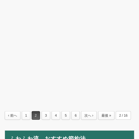
‹ 前へ
1
2
3
4
5
6
次へ ›
最後 »
2 / 16
ふわふわ流 おすすめ節約法