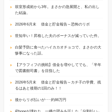
鼓室形成術から3年。まさかの急展開と、私の出し
た結論。
2026年6月末 借金と貯金報告～恐怖のリボ
世知辛い！昇格した夫のボーナスが減っていた件。
白髪予防に食べたハイカカオチョコで、まさかの大
惨事になった話。
【アラフィフの挑戦】借金を増やしてでも、「半年
で図書館司書」を目指した
2026年5月末 借金と貯金報告～カチ子の学費、残
るはあと後期の1回のみ！！
後からリボ払いが･･･約86万円
iPhoneが壊れた。一縷の望みを託した「分割払い」