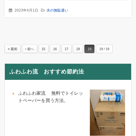
2023年4月1日
夫の無駄遣い
« 最初
‹ 前へ
15
16
17
18
19
19 / 19
ふわふわ流 おすすめ節約法
ふわふわ家流 無料でトイレッ
トペーパーを買う方法。