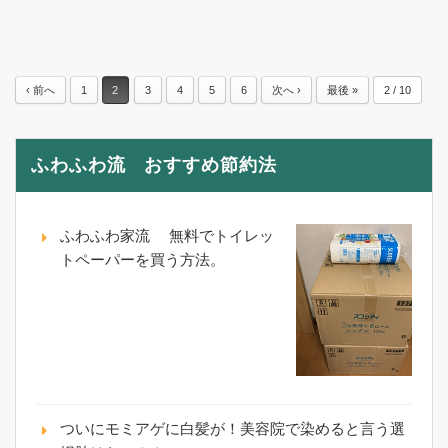
‹ 前へ
1
2
3
4
5
6
次へ ›
最後 »
2 / 10
ふわふわ流 おすすめ節約法
ふわふわ家流 無料でトイレッ
トペーパーを買う方法。
ついにモミアゲに白髪が！美容院で染めると言う選