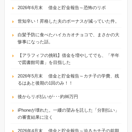
2026年6月末 借金と貯金報告～恐怖のリボ
世知辛い！昇格した夫のボーナスが減っていた件。
白髪予防に食べたハイカカオチョコで、まさかの大
惨事になった話。
【アラフィフの挑戦】借金を増やしてでも、「半年
で図書館司書」を目指した
2026年5月末 借金と貯金報告～カチ子の学費、残
るはあと後期の1回のみ！！
後からリボ払いが･･･約86万円
iPhoneが壊れた。一縷の望みを託した「分割払い」
の審査結果に泣く
2026年4月末 借金と貯金報告～迫るカチ子の前期