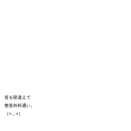
首を寝違えて
整形外科通い。
（>﹏<）