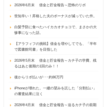
2026年6月末 借金と貯金報告～恐怖のリボ
世知辛い！昇格した夫のボーナスが減っていた件。
白髪予防に食べたハイカカオチョコで、まさかの大
惨事になった話。
【アラフィフの挑戦】借金を増やしてでも、「半年
で図書館司書」を目指した
2026年5月末 借金と貯金報告～カチ子の学費、残
るはあと後期の1回のみ！！
後からリボ払いが･･･約86万円
iPhoneが壊れた。一縷の望みを託した「分割払い」
の審査結果に泣く
2026年4月末 借金と貯金報告～迫るカチ子の前期