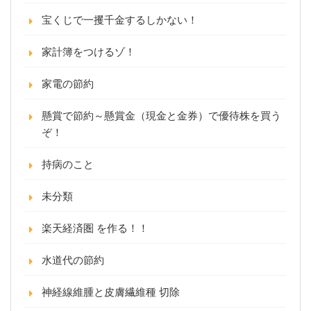
宝くじで一攫千金するしかない！
家計簿をつけるゾ！
家電の節約
懸賞で節約～懸賞金（現金と金券）で優待株を買う
ぞ！
持病のこと
未分類
楽天経済圏 を作る！！
水道代の節約
神経線維腫と皮膚繊維種 切除