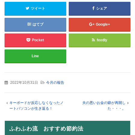
ツイート
シェア
はてブ
Google+
Pocket
feedly
Line
2022年10月31日
今月の報告
キーボードが反応しなくなったノ
夫の悪いお金の癖が再開し
ートパソコンが生き返る！
た・・・。
ふわふわ流 おすすめ節約法