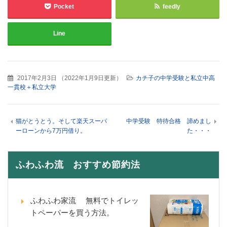
Pocket
feedly
Line
2017年2月3日
（
2022年1月9日更新
）
カチ子の中学受験と私立中高
一貫校＋私立大学
猫がとうとう。そして楽天スーパ
中学受験 特待合格 諦めまし
ーローンから7万円借り。
た・・・
ふわふわ流 おすすめ節約法
ふわふわ家流 無料でトイレッ
トペーパーを買う方法。