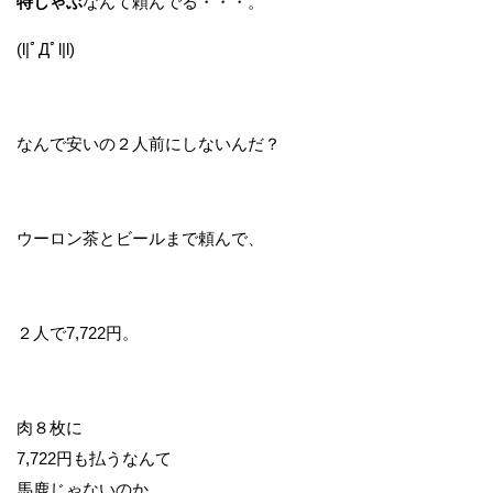
特しゃぶ
なんて頼んでる・・・。
(l|ﾟДﾟl|l)
なんで安いの２人前にしないんだ？
ウーロン茶とビールまで頼んで、
２人で7,722円。
肉８枚に
7,722円も払うなんて
馬鹿じゃないのか。