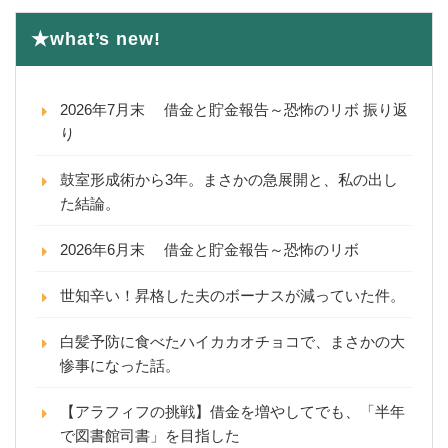
★what’s new!
2026年7月末 借金と貯金報告～恐怖のリボ 振り返
り
鼓室形成術から3年。まさかの急展開と、私の出し
た結論。
2026年6月末 借金と貯金報告～恐怖のリボ
世知辛い！昇格した夫のボーナスが減っていた件。
白髪予防に食べたハイカカオチョコで、まさかの大
惨事になった話。
【アラフィフの挑戦】借金を増やしてでも、「半年
で図書館司書」を目指した