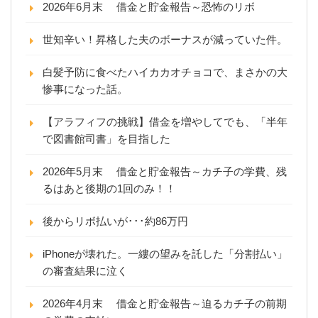
2026年6月末 借金と貯金報告～恐怖のリボ
世知辛い！昇格した夫のボーナスが減っていた件。
白髪予防に食べたハイカカオチョコで、まさかの大
惨事になった話。
【アラフィフの挑戦】借金を増やしてでも、「半年
で図書館司書」を目指した
2026年5月末 借金と貯金報告～カチ子の学費、残
るはあと後期の1回のみ！！
後からリボ払いが･･･約86万円
iPhoneが壊れた。一縷の望みを託した「分割払い」
の審査結果に泣く
2026年4月末 借金と貯金報告～迫るカチ子の前期