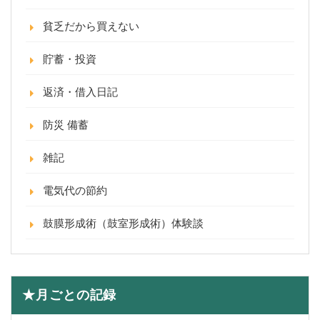
貧乏だから買えない
貯蓄・投資
返済・借入日記
防災 備蓄
雑記
電気代の節約
鼓膜形成術（鼓室形成術）体験談
★月ごとの記録