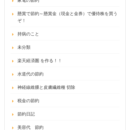
家電の節約
懸賞で節約～懸賞金（現金と金券）で優待株を買う
ぞ！
持病のこと
未分類
楽天経済圏 を作る！！
水道代の節約
神経線維腫と皮膚繊維種 切除
税金の節約
節約日記
美容代 節約