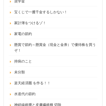
奨学金
宝くじで一攫千金するしかない！
家計簿をつけるゾ！
家電の節約
懸賞で節約～懸賞金（現金と金券）で優待株を買う
ぞ！
持病のこと
未分類
楽天経済圏 を作る！！
水道代の節約
神経線維腫と皮膚繊維種 切除