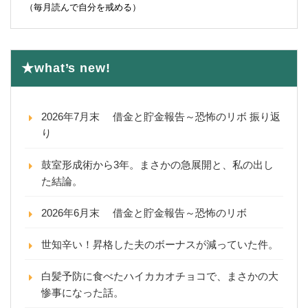
（毎月読んで自分を戒める）
★what’s new!
2026年7月末 借金と貯金報告～恐怖のリボ 振り返
り
鼓室形成術から3年。まさかの急展開と、私の出し
た結論。
2026年6月末 借金と貯金報告～恐怖のリボ
世知辛い！昇格した夫のボーナスが減っていた件。
白髪予防に食べたハイカカオチョコで、まさかの大
惨事になった話。