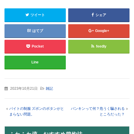
ツイート
シェア
はてブ
Google+
Pocket
feedly
Line
2023年10月21日
雑記
バイトの制服 ズボンのボタンがと
バンキンって何？危うく騙される
まらない問題。
ところだった？