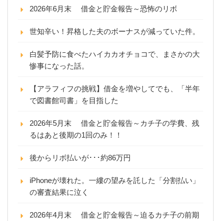
2026年6月末 借金と貯金報告～恐怖のリボ
世知辛い！昇格した夫のボーナスが減っていた件。
白髪予防に食べたハイカカオチョコで、まさかの大
惨事になった話。
【アラフィフの挑戦】借金を増やしてでも、「半年
で図書館司書」を目指した
2026年5月末 借金と貯金報告～カチ子の学費、残
るはあと後期の1回のみ！！
後からリボ払いが･･･約86万円
iPhoneが壊れた。一縷の望みを託した「分割払い」
の審査結果に泣く
2026年4月末 借金と貯金報告～迫るカチ子の前期