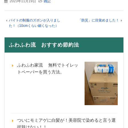
2023年11月19日
雑記
バイトの制服のズボンが入りまし
「防災」に目覚めました！
た！（10cmくらい細くなった）
ふわふわ流 おすすめ節約法
ふわふわ家流 無料でトイレッ
トペーパーを買う方法。
ついにモミアゲに白髪が！美容院で染めると言う選
択肢はない！！