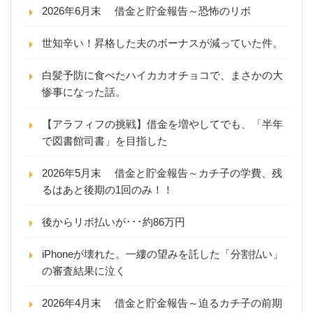
2026年6月末 借金と貯金報告～恐怖のリボ
世知辛い！昇格した夫のボーナスが減っていた件。
白髪予防に食べたハイカカオチョコで、まさかの大
惨事になった話。
【アラフィフの挑戦】借金を増やしてでも、「半年
で図書館司書」を目指した
2026年5月末 借金と貯金報告～カチ子の学費、残
るはあと後期の1回のみ！！
後からリボ払いが･･･約86万円
iPhoneが壊れた。一縷の望みを託した「分割払い」
の審査結果に泣く
2026年4月末 借金と貯金報告～迫るカチ子の前期