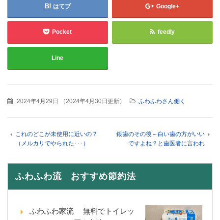
はてブ
Google+
Pocket
feedly
Line
2024年4月29日
（
2024年4月30日更新
）
ふわふわさん働く
これのどこが未使用に近いの？
銀歯のその後～白い歯の方がいい
（メルカリでやられた･･･）
ですよね？と歯医者に言われ
ふわふわ流 おすすめ節約法
ふわふわ家流 無料でトイレッ