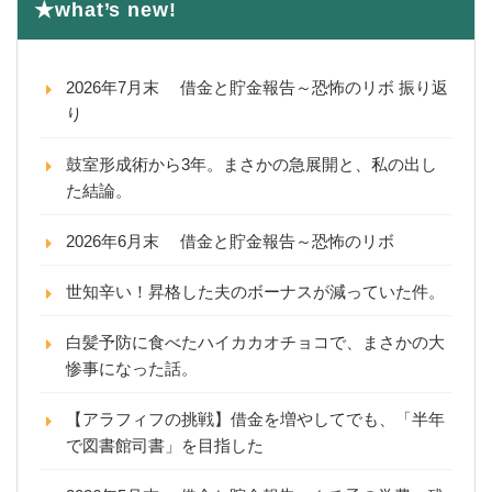
★what’s new!
2026年7月末 借金と貯金報告～恐怖のリボ 振り返
り
鼓室形成術から3年。まさかの急展開と、私の出し
た結論。
2026年6月末 借金と貯金報告～恐怖のリボ
世知辛い！昇格した夫のボーナスが減っていた件。
白髪予防に食べたハイカカオチョコで、まさかの大
惨事になった話。
【アラフィフの挑戦】借金を増やしてでも、「半年
で図書館司書」を目指した