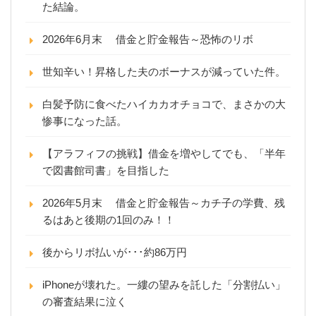
た結論。
2026年6月末 借金と貯金報告～恐怖のリボ
世知辛い！昇格した夫のボーナスが減っていた件。
白髪予防に食べたハイカカオチョコで、まさかの大
惨事になった話。
【アラフィフの挑戦】借金を増やしてでも、「半年
で図書館司書」を目指した
2026年5月末 借金と貯金報告～カチ子の学費、残
るはあと後期の1回のみ！！
後からリボ払いが･･･約86万円
iPhoneが壊れた。一縷の望みを託した「分割払い」
の審査結果に泣く