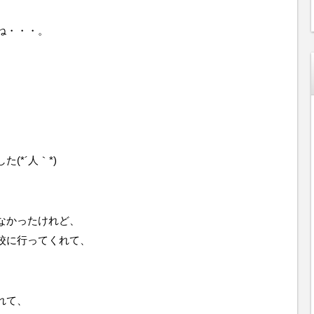
ね・・・。
(*´人｀*)
なかったけれど、
校に行ってくれて、
れて、