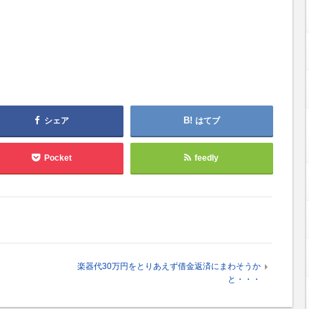
シェア
はてブ
Pocket
feedly
楽器代30万円をとりあえず借金返済にまわそうか
と・・・