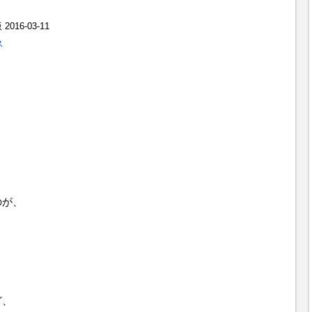
16-03-11
ス
のが、
ど、