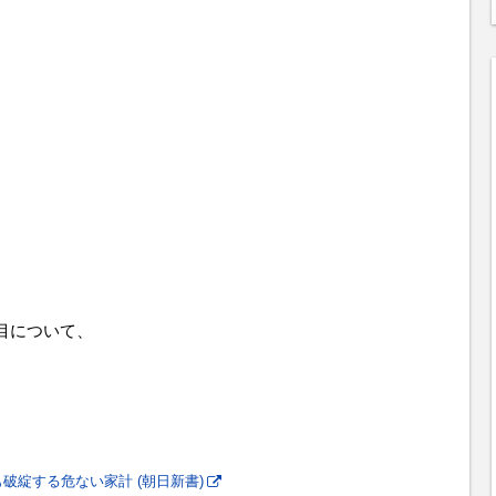
目について、
破綻する危ない家計 (朝日新書)