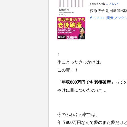
posted with
ヨメレバ
荻原博子 朝日新聞出版 20
Amazon
楽天ブック
↑
手にとったきっかけは、
この帯！！
「年収800万円でも老後破産」
って
やけに目についたのです。
今のふわふわ家では、
年収800万円なんて夢のまた夢だけ