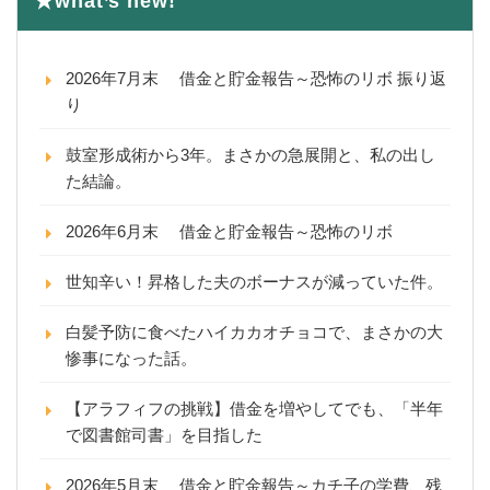
★what’s new!
2026年7月末 借金と貯金報告～恐怖のリボ 振り返
り
鼓室形成術から3年。まさかの急展開と、私の出し
た結論。
2026年6月末 借金と貯金報告～恐怖のリボ
世知辛い！昇格した夫のボーナスが減っていた件。
白髪予防に食べたハイカカオチョコで、まさかの大
惨事になった話。
【アラフィフの挑戦】借金を増やしてでも、「半年
で図書館司書」を目指した
2026年5月末 借金と貯金報告～カチ子の学費、残