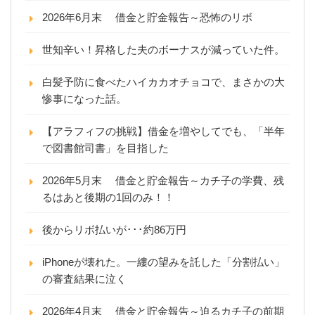
2026年6月末 借金と貯金報告～恐怖のリボ
世知辛い！昇格した夫のボーナスが減っていた件。
白髪予防に食べたハイカカオチョコで、まさかの大
惨事になった話。
【アラフィフの挑戦】借金を増やしてでも、「半年
で図書館司書」を目指した
2026年5月末 借金と貯金報告～カチ子の学費、残
るはあと後期の1回のみ！！
後からリボ払いが･･･約86万円
iPhoneが壊れた。一縷の望みを託した「分割払い」
の審査結果に泣く
2026年4月末 借金と貯金報告～迫るカチ子の前期