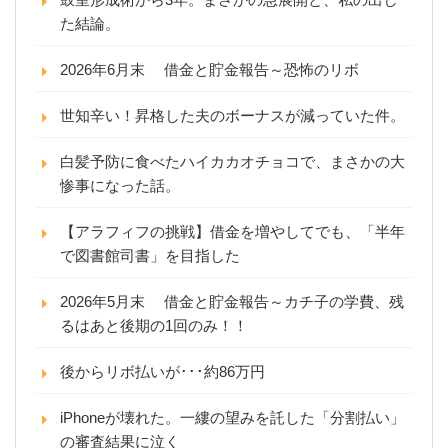
た結論。
2026年6月末 借金と貯金報告～恐怖のリボ
世知辛い！昇格した夫のボーナスが減っていた件。
白髪予防に食べたハイカカオチョコで、まさかの大
惨事になった話。
【アラフィフの挑戦】借金を増やしてでも、「半年
で図書館司書」を目指した
2026年5月末 借金と貯金報告～カチ子の学費、残
るはあと後期の1回のみ！！
後からリボ払いが･･･約86万円
iPhoneが壊れた。一縷の望みを託した「分割払い」
の審査結果に泣く