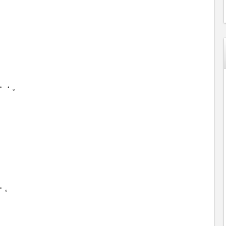
・・。
。
・。