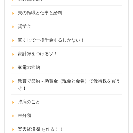
夫の転職と仕事と給料
奨学金
宝くじで一攫千金するしかない！
家計簿をつけるゾ！
家電の節約
懸賞で節約～懸賞金（現金と金券）で優待株を買う
ぞ！
持病のこと
未分類
楽天経済圏 を作る！！