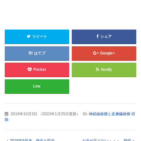
ツイート
シェア
はてブ
Google+
Pocket
feedly
Line
2016年10月3日
（
2023年1月25日更新
）
神経線維腫と皮膚繊維種 切
除
2016年9月末 借金と貯金
お金が足りない・・・。猫代