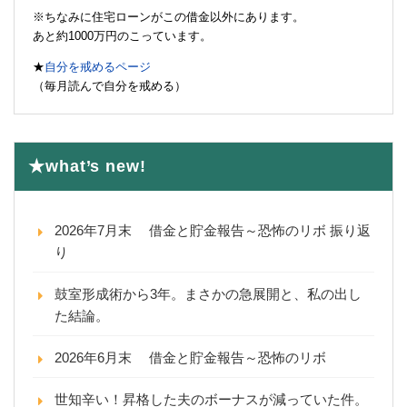
※ちなみに住宅ローンがこの借金以外にあります。
あと約1000万円のこっています。
★
自分を戒めるページ
（毎月読んで自分を戒める）
★what’s new!
2026年7月末 借金と貯金報告～恐怖のリボ 振り返
り
鼓室形成術から3年。まさかの急展開と、私の出し
た結論。
2026年6月末 借金と貯金報告～恐怖のリボ
世知辛い！昇格した夫のボーナスが減っていた件。