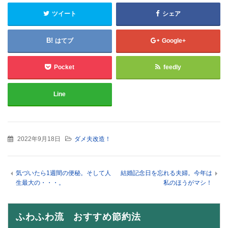
ツイート
シェア
はてブ
Google+
Pocket
feedly
Line
2022年9月18日
ダメ夫改造！
気づいたら1週間の便秘。そして人
結婚記念日を忘れる夫婦。今年は
生最大の・・・。
私のほうがマシ！
ふわふわ流 おすすめ節約法