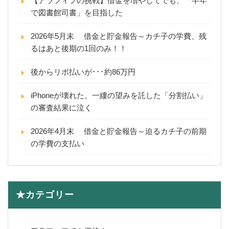
【アラフィフの挑戦】借金を増やしてでも、「半年
で図書館司書」を目指した
2026年5月末 借金と貯金報告～カチ子の学費、残
るはあと後期の1回のみ！！
後からリボ払いが･･･約86万円
iPhoneが壊れた。一縷の望みを託した「分割払い」
の審査結果に泣く
2026年4月末 借金と貯金報告～迫るカチ子の前期
の学費の支払い
★カテゴリー