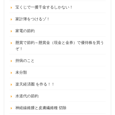
宝くじで一攫千金するしかない！
家計簿をつけるゾ！
家電の節約
懸賞で節約～懸賞金（現金と金券）で優待株を買う
ぞ！
持病のこと
未分類
楽天経済圏 を作る！！
水道代の節約
神経線維腫と皮膚繊維種 切除