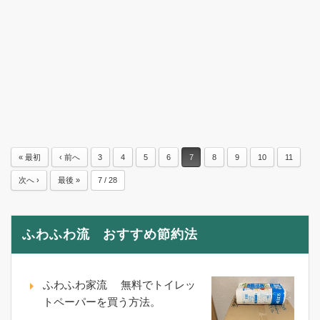
« 最初
‹ 前へ
3
4
5
6
7
8
9
10
11
次へ ›
最後 »
7 / 28
ふわふわ流 おすすめ節約法
ふわふわ家流 無料でトイレッ
トペーパーを買う方法。