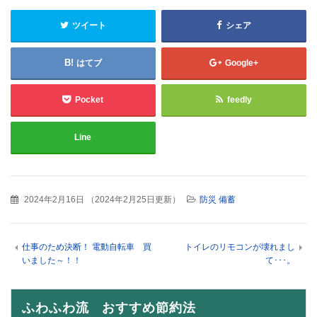
ツイート
シェア
はてブ
Google+
Pocket
feedly
Line
2024年2月16日
（
2024年2月25日更新
）
防災 備蓄
仕事のため決断！ 電動自転車 買
トイレのリモコンが壊れまし
いました～！！
て･･･。
ふわふわ流 おすすめ節約法