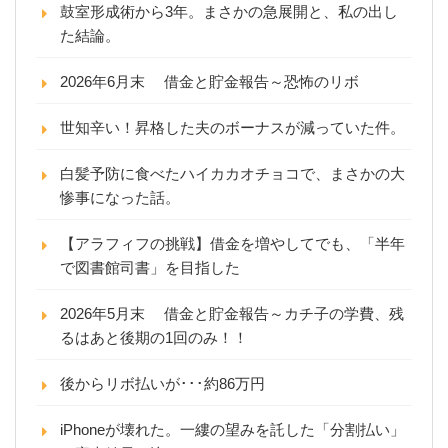
鼓室形成術から3年。まさかの急展開と、私の出し
た結論。
2026年6月末 借金と貯金報告～恐怖のリボ
世知辛い！昇格した夫のボーナスが減っていた件。
白髪予防に食べたハイカカオチョコで、まさかの大
惨事になった話。
【アラフィフの挑戦】借金を増やしてでも、「半年
で図書館司書」を目指した
2026年5月末 借金と貯金報告～カチ子の学費、残
るはあと後期の1回のみ！！
後からリボ払いが･･･約86万円
iPhoneが壊れた。一縷の望みを託した「分割払い」