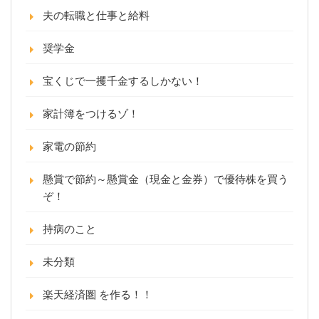
夫の転職と仕事と給料
奨学金
宝くじで一攫千金するしかない！
家計簿をつけるゾ！
家電の節約
懸賞で節約～懸賞金（現金と金券）で優待株を買う
ぞ！
持病のこと
未分類
楽天経済圏 を作る！！