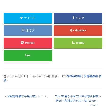
ツイート
シェア
はてブ
Google+
Pocket
feedly
Line
2016年8月31日
（
2023年1月24日更新
）
神経線維腫と皮膚繊維種 切
除
神経線維腫の手術が怖い・・・。
2017年春から私立小中学校の授業
料が一部補助される！知らなかっ
た～！