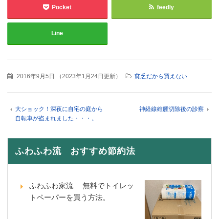
Pocket
feedly
Line
2016年9月5日
（
2023年1月24日更新
）
貧乏だから買えない
大ショック！深夜に自宅の庭から
神経線維腫切除後の診察
自転車が盗まれました・・・。
ふわふわ流 おすすめ節約法
ふわふわ家流 無料でトイレッ
トペーパーを買う方法。