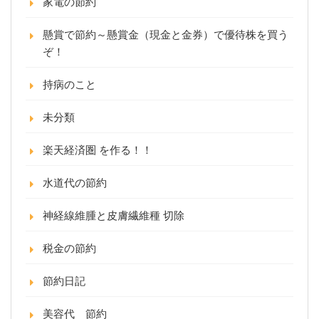
家電の節約
懸賞で節約～懸賞金（現金と金券）で優待株を買う
ぞ！
持病のこと
未分類
楽天経済圏 を作る！！
水道代の節約
神経線維腫と皮膚繊維種 切除
税金の節約
節約日記
美容代 節約