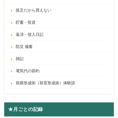
貧乏だから買えない
貯蓄・投資
返済・借入日記
防災 備蓄
雑記
電気代の節約
鼓膜形成術（鼓室形成術）体験談
★月ごとの記録