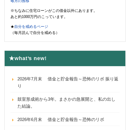
毎月の推移
※ちなみに住宅ローンがこの借金以外にあります。
あと約1000万円のこっています。
★
自分を戒めるページ
（毎月読んで自分を戒める）
★what’s new!
2026年7月末 借金と貯金報告～恐怖のリボ 振り返
り
鼓室形成術から3年。まさかの急展開と、私の出し
た結論。
2026年6月末 借金と貯金報告～恐怖のリボ