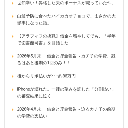
世知辛い！昇格した夫のボーナスが減っていた件。
白髪予防に食べたハイカカオチョコで、まさかの大
惨事になった話。
【アラフィフの挑戦】借金を増やしてでも、「半年
で図書館司書」を目指した
2026年5月末 借金と貯金報告～カチ子の学費、残
るはあと後期の1回のみ！！
後からリボ払いが･･･約86万円
iPhoneが壊れた。一縷の望みを託した「分割払い」
の審査結果に泣く
2026年4月末 借金と貯金報告～迫るカチ子の前期
の学費の支払い